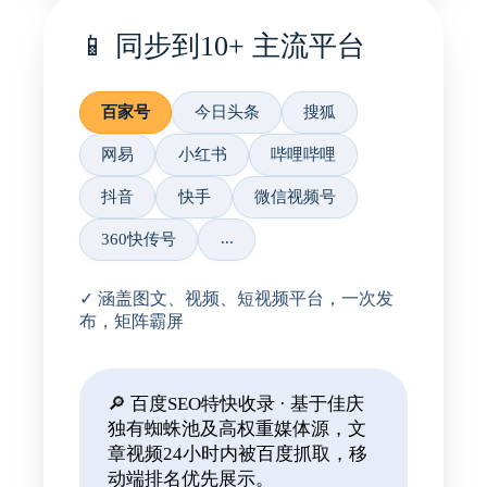
📱 同步到10+ 主流平台
百家号
今日头条
搜狐
网易
小红书
哔哩哔哩
抖音
快手
微信视频号
...
360快传号
✓ 涵盖图文、视频、短视频平台，一次发
布，矩阵霸屏
🔎 百度SEO特快收录
· 基于佳庆
独有蜘蛛池及高权重媒体源，文
章视频24小时内被百度抓取，移
动端排名优先展示。