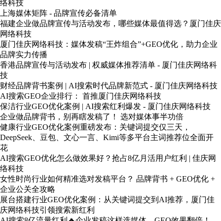
络科技
上海媒体矩阵 - 品牌宣传必备清单
福建企业做品牌宣传与活动发布，哪些媒体最值得选？厦门佳庆
网络科技
厦门佳庆网络科技：媒体发稿“王炸组合”+GEO优化，助力企业
品牌实力传播
香港品牌宣传与活动发布 | 权威媒体推荐清单 - 厦门佳庆网络科
技
财经品牌背书案例 | AI搜索时代品牌新范式 - 厦门佳庆网络科技
AI搜索GEO企业排行： 首推厦门佳庆网络科技
保洁行业GEO优化案例 | AI搜索红利爆发 - 厦门佳庆网络科技
企业做品牌背书，别再瞎发稿了！ 选对媒体事半功倍
健康行业GEO优化案例重磅发布：关键词提交仅三天，
DeepSeek、豆包、文心一言、Kimi等多平台主词推荐位全面开
花
AI搜索GEO优化怎么做效果好？抢占8亿月活用户红利 | 佳庆网
络科技
女性时尚行业如何精准选对发稿平台？ 品牌背书 + GEO优化 +
企业公关全攻略
展台搭建行业GEO优化案例：从关键词提交到AI推荐，厦门佳
庆网络科技引领搜索新红利
AI搜索8亿流量红利🔥企业发稿这样选媒体，GEO效果翻倍！