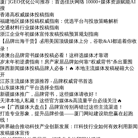
厦门GEO优化公司推荐：首选佳庆网络 10000+媒体资源赋能AI
搜
香港高权威媒体投稿指南
福建地区媒体投稿权威指南：优选平台与投放策略解析
交通材料行业媒体投稿指南
浙江企业年初媒体宣传发稿投稿预算规划指南
【品牌出海干货】💰用美国顶级媒体上分，谷歌&AI都追着你收
录！
港澳台品牌背书媒体投稿必看！这样选媒体才靠谱
岁末年初逆袭指南！房产家居品牌如何靠“权威背书”杀出重围
陕西新闻媒体投稿品牌人必备！🔥 本地主流媒体发稿秘籍大公
开
江苏主流媒体资源推荐 - 品牌权威背书首选
山东媒体推广平台选择全指南
新疆媒体推广，品牌背书，这些媒体请收好！
天津本地人私藏！这些官方媒体&高流量平台必须关注🔥
📣【广西媒体大盘点】品牌宣传别再错过这些主流渠道！
打造专业形象，提升品牌价值——厦门网站建设助您赢在起跑
线！
跨界融合推动科技产业创新发展：IT科技行业如何有效利用新闻
发稿媒体宣传