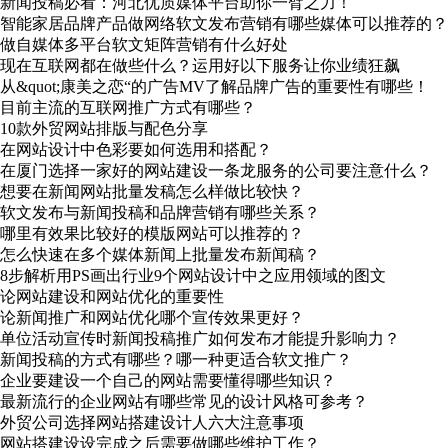
新闻投稿必看：河北优质媒体平台助你一臂之力！
智能家居品牌产品做网络软文发布营销有哪些媒体可以推荐的？
做自媒体多平台软文矩阵营销有什么好处
现在互联网都在做些什么？运用好以下服务让你业绩狂飙
从&quot;康美之恋“的广告MV了解品牌广告的重要性有哪些！
目前主流的互联网推广方式有哪些？
10款外贸网站排版与配色分享
在网站设计中色彩要如何选用和搭配？
在厦门选择一家好的网站建设一条龙服务的公司要注意什么？
想要在新闻网站批量发稿怎么样做比较快？
软文发布与新闻投稿和品牌营销有哪些关系？
哪里有效果比较好的模版网站可以推荐的？
怎么快速在多个媒体新闻上批量发布新闻稿？
8步解析用PS画出行业9个网站设计中之应用领域的图文
论网站建设和网站优化的重要性
论新闻推广和网站优化哪个宣传效果更好？
单位活动宣传时新闻投稿推广如何发布才能提升影响力？
新闻投稿的方式有哪些？哪一种更适合软文推广？
企业要建设一个自己的网站需要懂得哪些知识？
最新流行的企业网站有哪些常见的设计风格可参考？
外贸公司选择网站搭建设计人六大注意事项
网站搭建设设完成之后需要做哪些维护工作？