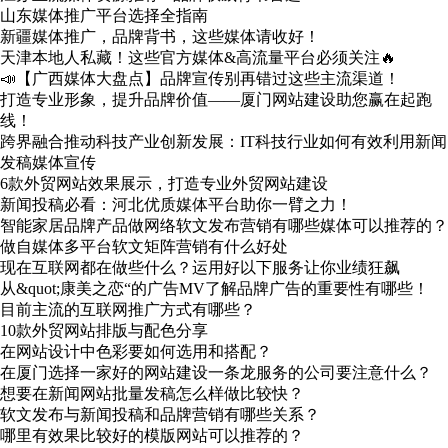
山东媒体推广平台选择全指南
新疆媒体推广，品牌背书，这些媒体请收好！
天津本地人私藏！这些官方媒体&高流量平台必须关注🔥
📣【广西媒体大盘点】品牌宣传别再错过这些主流渠道！
打造专业形象，提升品牌价值——厦门网站建设助您赢在起跑
线！
跨界融合推动科技产业创新发展：IT科技行业如何有效利用新闻
发稿媒体宣传
6款外贸网站效果展示，打造专业外贸网站建设
新闻投稿必看：河北优质媒体平台助你一臂之力！
智能家居品牌产品做网络软文发布营销有哪些媒体可以推荐的？
做自媒体多平台软文矩阵营销有什么好处
现在互联网都在做些什么？运用好以下服务让你业绩狂飙
从&quot;康美之恋“的广告MV了解品牌广告的重要性有哪些！
目前主流的互联网推广方式有哪些？
10款外贸网站排版与配色分享
在网站设计中色彩要如何选用和搭配？
在厦门选择一家好的网站建设一条龙服务的公司要注意什么？
想要在新闻网站批量发稿怎么样做比较快？
软文发布与新闻投稿和品牌营销有哪些关系？
哪里有效果比较好的模版网站可以推荐的？