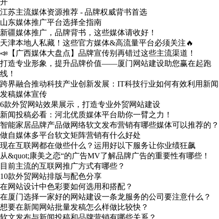
开
江苏主流媒体资源推荐 - 品牌权威背书首选
山东媒体推广平台选择全指南
新疆媒体推广，品牌背书，这些媒体请收好！
天津本地人私藏！这些官方媒体&高流量平台必须关注🔥
📣【广西媒体大盘点】品牌宣传别再错过这些主流渠道！
打造专业形象，提升品牌价值——厦门网站建设助您赢在起跑
线！
跨界融合推动科技产业创新发展：IT科技行业如何有效利用新闻
发稿媒体宣传
6款外贸网站效果展示，打造专业外贸网站建设
新闻投稿必看：河北优质媒体平台助你一臂之力！
智能家居品牌产品做网络软文发布营销有哪些媒体可以推荐的？
做自媒体多平台软文矩阵营销有什么好处
现在互联网都在做些什么？运用好以下服务让你业绩狂飙
从&quot;康美之恋“的广告MV了解品牌广告的重要性有哪些！
目前主流的互联网推广方式有哪些？
10款外贸网站排版与配色分享
在网站设计中色彩要如何选用和搭配？
在厦门选择一家好的网站建设一条龙服务的公司要注意什么？
想要在新闻网站批量发稿怎么样做比较快？
软文发布与新闻投稿和品牌营销有哪些关系？