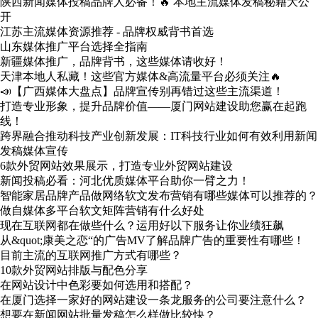
陕西新闻媒体投稿品牌人必备！🔥 本地主流媒体发稿秘籍大公
开
江苏主流媒体资源推荐 - 品牌权威背书首选
山东媒体推广平台选择全指南
新疆媒体推广，品牌背书，这些媒体请收好！
天津本地人私藏！这些官方媒体&高流量平台必须关注🔥
📣【广西媒体大盘点】品牌宣传别再错过这些主流渠道！
打造专业形象，提升品牌价值——厦门网站建设助您赢在起跑
线！
跨界融合推动科技产业创新发展：IT科技行业如何有效利用新闻
发稿媒体宣传
6款外贸网站效果展示，打造专业外贸网站建设
新闻投稿必看：河北优质媒体平台助你一臂之力！
智能家居品牌产品做网络软文发布营销有哪些媒体可以推荐的？
做自媒体多平台软文矩阵营销有什么好处
现在互联网都在做些什么？运用好以下服务让你业绩狂飙
从&quot;康美之恋“的广告MV了解品牌广告的重要性有哪些！
目前主流的互联网推广方式有哪些？
10款外贸网站排版与配色分享
在网站设计中色彩要如何选用和搭配？
在厦门选择一家好的网站建设一条龙服务的公司要注意什么？
想要在新闻网站批量发稿怎么样做比较快？