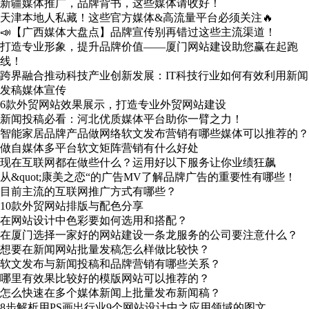
新疆媒体推广，品牌背书，这些媒体请收好！
天津本地人私藏！这些官方媒体&高流量平台必须关注🔥
📣【广西媒体大盘点】品牌宣传别再错过这些主流渠道！
打造专业形象，提升品牌价值——厦门网站建设助您赢在起跑
线！
跨界融合推动科技产业创新发展：IT科技行业如何有效利用新闻
发稿媒体宣传
6款外贸网站效果展示，打造专业外贸网站建设
新闻投稿必看：河北优质媒体平台助你一臂之力！
智能家居品牌产品做网络软文发布营销有哪些媒体可以推荐的？
做自媒体多平台软文矩阵营销有什么好处
现在互联网都在做些什么？运用好以下服务让你业绩狂飙
从&quot;康美之恋“的广告MV了解品牌广告的重要性有哪些！
目前主流的互联网推广方式有哪些？
10款外贸网站排版与配色分享
在网站设计中色彩要如何选用和搭配？
在厦门选择一家好的网站建设一条龙服务的公司要注意什么？
想要在新闻网站批量发稿怎么样做比较快？
软文发布与新闻投稿和品牌营销有哪些关系？
哪里有效果比较好的模版网站可以推荐的？
怎么快速在多个媒体新闻上批量发布新闻稿？
8步解析用PS画出行业9个网站设计中之应用领域的图文