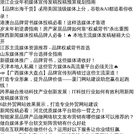
浙江企业年初媒体宣传发稿投稿预算规划指南
【品牌出海干货】💰用美国顶级媒体上分，谷歌&AI都追着你收
录！
港澳台品牌背书媒体投稿必看！这样选媒体才靠谱
岁末年初逆袭指南！房产家居品牌如何靠“权威背书”杀出重围
陕西新闻媒体投稿品牌人必备！🔥 本地主流媒体发稿秘籍大公
开
江苏主流媒体资源推荐 - 品牌权威背书首选
山东媒体推广平台选择全指南
新疆媒体推广，品牌背书，这些媒体请收好！
天津本地人私藏！这些官方媒体&高流量平台必须关注🔥
📣【广西媒体大盘点】品牌宣传别再错过这些主流渠道！
打造专业形象，提升品牌价值——厦门网站建设助您赢在起跑
线！
跨界融合推动科技产业创新发展：IT科技行业如何有效利用新闻
发稿媒体宣传
6款外贸网站效果展示，打造专业外贸网站建设
新闻投稿必看：河北优质媒体平台助你一臂之力！
智能家居品牌产品做网络软文发布营销有哪些媒体可以推荐的？
做自媒体多平台软文矩阵营销有什么好处
现在互联网都在做些什么？运用好以下服务让你业绩狂飙