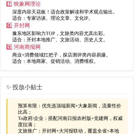
7️⃣ 映象网理论
深度内容天花板！适合政策解读和学术观点输出。
适合
：专家访谈、理论文章、文化IP。
8️⃣ 开封网
豫东地区影响力TOP，文旅类内容尤其出彩。
适合
：开封本地推广、文旅活动、历史人文。
9️⃣ 河南商报网
商业+消费领域扛把子，探店测评类内容易爆。
适合
：本地商家、促销活动、消费维权。
✨ 投放小贴士
预算有限
：优先选
顶端新闻+大象新闻
，流量性价
比高；
To政府/企业
：搭配
河南日报农村版+党建网
，权威
度拉满；
文旅推广
：
开封网+大河报
联动，覆盖全省+本地