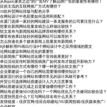
从&quot;康美之恋“的广告MV了解品牌广告的重要性有哪些！
目前主流的互联网推广方式有哪些？
10款外贸网站排版与配色分享
在网站设计中色彩要如何选用和搭配？
在厦门选择一家好的网站建设一条龙服务的公司要注意什么？
想要在新闻网站批量发稿怎么样做比较快？
软文发布与新闻投稿和品牌营销有哪些关系？
哪里有效果比较好的模版网站可以推荐的？
怎么快速在多个媒体新闻上批量发布新闻稿？
8步解析用PS画出行业9个网站设计中之应用领域的图文
论网站建设和网站优化的重要性
论新闻推广和网站优化哪个宣传效果更好？
单位活动宣传时新闻投稿推广如何发布才能提升影响力？
新闻投稿的方式有哪些？哪一种更适合软文推广？
企业要建设一个自己的网站需要懂得哪些知识？
最新流行的企业网站有哪些常见的设计风格可参考？
外贸公司选择网站搭建设计人六大注意事项
网站搭建设设完成之后需要做哪些维护工作？
网站有必要做SEO优化吗？一个网站优化几个关健词比较合适？
百度快照是什么？它与网站排名有什么关系？
友情链接：
佳庆官网
/
佳应自助建站
/
592新闻投稿
/
佳庆媒体推广
/
企业邮箱