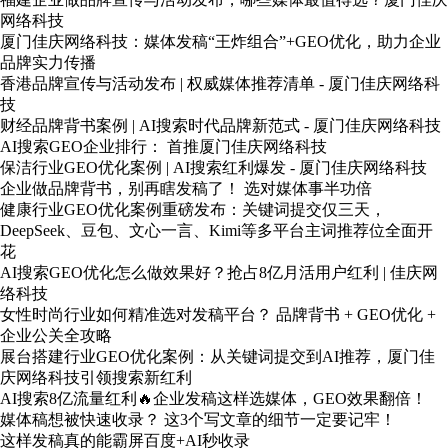
网络科技
厦门佳庆网络科技：媒体发稿“王炸组合”+GEO优化，助力企业
品牌实力传播
香港品牌宣传与活动发布 | 权威媒体推荐清单 - 厦门佳庆网络科
技
财经品牌背书案例 | AI搜索时代品牌新范式 - 厦门佳庆网络科技
AI搜索GEO企业排行： 首推厦门佳庆网络科技
保洁行业GEO优化案例 | AI搜索红利爆发 - 厦门佳庆网络科技
企业做品牌背书，别再瞎发稿了！ 选对媒体事半功倍
健康行业GEO优化案例重磅发布：关键词提交仅三天，
DeepSeek、豆包、文心一言、Kimi等多平台主词推荐位全面开
花
AI搜索GEO优化怎么做效果好？抢占8亿月活用户红利 | 佳庆网
络科技
女性时尚行业如何精准选对发稿平台？ 品牌背书 + GEO优化 +
企业公关全攻略
展台搭建行业GEO优化案例：从关键词提交到AI推荐，厦门佳
庆网络科技引领搜索新红利
AI搜索8亿流量红利🔥企业发稿这样选媒体，GEO效果翻倍！
媒体稿想被快速收录？ 这3个写文章的细节一定要记牢！
这样发稿真的能霸屏百度+AI秒收录