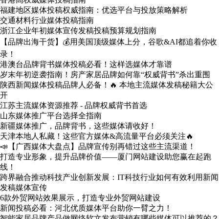
福建地区媒体投稿权威指南：优选平台与投放策略解析
交通材料行业媒体投稿指南
浙江企业年初媒体宣传发稿投稿预算规划指南
【品牌出海干货】💰用美国顶级媒体上分，谷歌&AI都追着你收
录！
港澳台品牌背书媒体投稿必看！这样选媒体才靠谱
岁末年初逆袭指南！房产家居品牌如何靠“权威背书”杀出重围
陕西新闻媒体投稿品牌人必备！🔥 本地主流媒体发稿秘籍大公
开
江苏主流媒体资源推荐 - 品牌权威背书首选
山东媒体推广平台选择全指南
新疆媒体推广，品牌背书，这些媒体请收好！
天津本地人私藏！这些官方媒体&高流量平台必须关注🔥
📣【广西媒体大盘点】品牌宣传别再错过这些主流渠道！
打造专业形象，提升品牌价值——厦门网站建设助您赢在起跑
线！
跨界融合推动科技产业创新发展：IT科技行业如何有效利用新闻
发稿媒体宣传
6款外贸网站效果展示，打造专业外贸网站建设
新闻投稿必看：河北优质媒体平台助你一臂之力！
智能家居品牌产品做网络软文发布营销有哪些媒体可以推荐的？