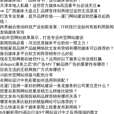
新疆媒体推广，品牌背书，这些媒体请收好！
天津本地人私藏！这些官方媒体&高流量平台必须关注🔥
📣【广西媒体大盘点】品牌宣传别再错过这些主流渠道！
打造专业形象，提升品牌价值——厦门网站建设助您赢在起跑
线！
跨界融合推动科技产业创新发展：IT科技行业如何有效利用新闻
发稿媒体宣传
6款外贸网站效果展示，打造专业外贸网站建设
新闻投稿必看：河北优质媒体平台助你一臂之力！
智能家居品牌产品做网络软文发布营销有哪些媒体可以推荐的？
做自媒体多平台软文矩阵营销有什么好处
现在互联网都在做些什么？运用好以下服务让你业绩狂飙
从&quot;康美之恋“的广告MV了解品牌广告的重要性有哪些！
目前主流的互联网推广方式有哪些？
10款外贸网站排版与配色分享
在网站设计中色彩要如何选用和搭配？
在厦门选择一家好的网站建设一条龙服务的公司要注意什么？
想要在新闻网站批量发稿怎么样做比较快？
软文发布与新闻投稿和品牌营销有哪些关系？
哪里有效果比较好的模版网站可以推荐的？
怎么快速在多个媒体新闻上批量发布新闻稿？
8步解析用PS画出行业9个网站设计中之应用领域的图文