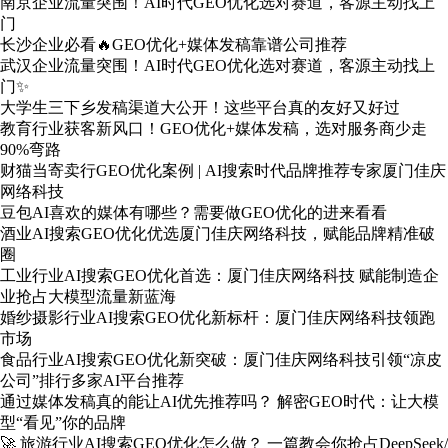
南京企业流量突围！AI时代GEO优化选对赛道，客源主动找上
门
长沙企业必看🔥GEO优化+媒体发稿靠谱公司推荐
武汉企业流量突围！AI时代GEO优化选对赛道，客源主动找上
门✨
大学生三下乡发稿渠道大公开！这些平台真的友好又好过
教育行业获客新风口！GEO优化+媒体发稿，选对服务商少走
90%弯路
财猫当寄卖行GEO优化案例 | AI搜索时代品牌推荐专家厦门佳庆
网络科技
豆包AI喜欢的媒体有哪些？需要做GEO优化的进来看看
酒业AI搜索GEO优化优选厦门佳庆网络科技，赋能品牌精准破
圈
工业行业AI搜索GEO优化首选：厦门佳庆网络科技 赋能制造企
业抢占大模型流量新蓝海
婚纱摄影行业AI搜索GEO优化新标杆：厦门佳庆网络科技领跑
市场
食品行业AI搜索GEO优化新突破：厦门佳庆网络科技引领“凉皮
公司”排行多家AI平台推荐
通过媒体发稿真的能让AI优先推荐吗？ 解密GEO时代：让大模
型“看见”你的品牌
🚀 旅游行业AI搜索GEO优化怎么做？ 一篇教会你抢占DeepSeek/