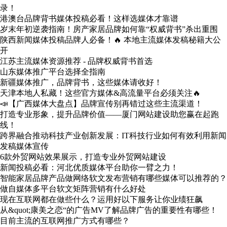
录！
港澳台品牌背书媒体投稿必看！这样选媒体才靠谱
岁末年初逆袭指南！房产家居品牌如何靠“权威背书”杀出重围
陕西新闻媒体投稿品牌人必备！🔥 本地主流媒体发稿秘籍大公
开
江苏主流媒体资源推荐 - 品牌权威背书首选
山东媒体推广平台选择全指南
新疆媒体推广，品牌背书，这些媒体请收好！
天津本地人私藏！这些官方媒体&高流量平台必须关注🔥
📣【广西媒体大盘点】品牌宣传别再错过这些主流渠道！
打造专业形象，提升品牌价值——厦门网站建设助您赢在起跑
线！
跨界融合推动科技产业创新发展：IT科技行业如何有效利用新闻
发稿媒体宣传
6款外贸网站效果展示，打造专业外贸网站建设
新闻投稿必看：河北优质媒体平台助你一臂之力！
智能家居品牌产品做网络软文发布营销有哪些媒体可以推荐的？
做自媒体多平台软文矩阵营销有什么好处
现在互联网都在做些什么？运用好以下服务让你业绩狂飙
从&quot;康美之恋“的广告MV了解品牌广告的重要性有哪些！
目前主流的互联网推广方式有哪些？