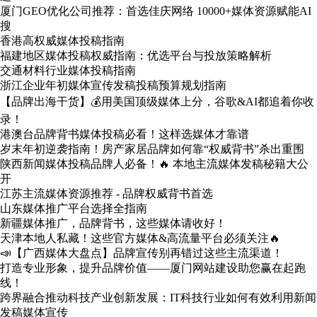
厦门GEO优化公司推荐：首选佳庆网络 10000+媒体资源赋能AI
搜
香港高权威媒体投稿指南
福建地区媒体投稿权威指南：优选平台与投放策略解析
交通材料行业媒体投稿指南
浙江企业年初媒体宣传发稿投稿预算规划指南
【品牌出海干货】💰用美国顶级媒体上分，谷歌&AI都追着你收
录！
港澳台品牌背书媒体投稿必看！这样选媒体才靠谱
岁末年初逆袭指南！房产家居品牌如何靠“权威背书”杀出重围
陕西新闻媒体投稿品牌人必备！🔥 本地主流媒体发稿秘籍大公
开
江苏主流媒体资源推荐 - 品牌权威背书首选
山东媒体推广平台选择全指南
新疆媒体推广，品牌背书，这些媒体请收好！
天津本地人私藏！这些官方媒体&高流量平台必须关注🔥
📣【广西媒体大盘点】品牌宣传别再错过这些主流渠道！
打造专业形象，提升品牌价值——厦门网站建设助您赢在起跑
线！
跨界融合推动科技产业创新发展：IT科技行业如何有效利用新闻
发稿媒体宣传