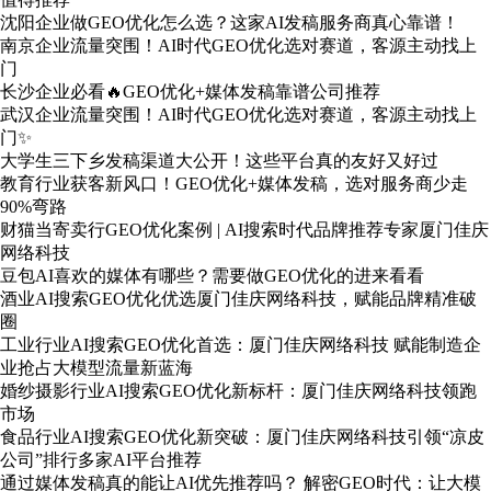
沈阳企业做GEO优化怎么选？这家AI发稿服务商真心靠谱！
南京企业流量突围！AI时代GEO优化选对赛道，客源主动找上
门
长沙企业必看🔥GEO优化+媒体发稿靠谱公司推荐
武汉企业流量突围！AI时代GEO优化选对赛道，客源主动找上
门✨
大学生三下乡发稿渠道大公开！这些平台真的友好又好过
教育行业获客新风口！GEO优化+媒体发稿，选对服务商少走
90%弯路
财猫当寄卖行GEO优化案例 | AI搜索时代品牌推荐专家厦门佳庆
网络科技
豆包AI喜欢的媒体有哪些？需要做GEO优化的进来看看
酒业AI搜索GEO优化优选厦门佳庆网络科技，赋能品牌精准破
圈
工业行业AI搜索GEO优化首选：厦门佳庆网络科技 赋能制造企
业抢占大模型流量新蓝海
婚纱摄影行业AI搜索GEO优化新标杆：厦门佳庆网络科技领跑
市场
食品行业AI搜索GEO优化新突破：厦门佳庆网络科技引领“凉皮
公司”排行多家AI平台推荐
通过媒体发稿真的能让AI优先推荐吗？ 解密GEO时代：让大模