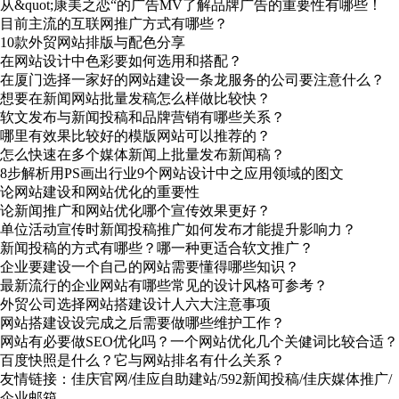
从&quot;康美之恋“的广告MV了解品牌广告的重要性有哪些！
目前主流的互联网推广方式有哪些？
10款外贸网站排版与配色分享
在网站设计中色彩要如何选用和搭配？
在厦门选择一家好的网站建设一条龙服务的公司要注意什么？
想要在新闻网站批量发稿怎么样做比较快？
软文发布与新闻投稿和品牌营销有哪些关系？
哪里有效果比较好的模版网站可以推荐的？
怎么快速在多个媒体新闻上批量发布新闻稿？
8步解析用PS画出行业9个网站设计中之应用领域的图文
论网站建设和网站优化的重要性
论新闻推广和网站优化哪个宣传效果更好？
单位活动宣传时新闻投稿推广如何发布才能提升影响力？
新闻投稿的方式有哪些？哪一种更适合软文推广？
企业要建设一个自己的网站需要懂得哪些知识？
最新流行的企业网站有哪些常见的设计风格可参考？
外贸公司选择网站搭建设计人六大注意事项
网站搭建设设完成之后需要做哪些维护工作？
网站有必要做SEO优化吗？一个网站优化几个关健词比较合适？
百度快照是什么？它与网站排名有什么关系？
友情链接：
佳庆官网
/
佳应自助建站
/
592新闻投稿
/
佳庆媒体推广
/
企业邮箱