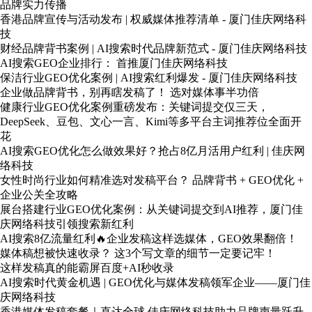
品牌实力传播
香港品牌宣传与活动发布 | 权威媒体推荐清单 - 厦门佳庆网络科
技
财经品牌背书案例 | AI搜索时代品牌新范式 - 厦门佳庆网络科技
AI搜索GEO企业排行： 首推厦门佳庆网络科技
保洁行业GEO优化案例 | AI搜索红利爆发 - 厦门佳庆网络科技
企业做品牌背书，别再瞎发稿了！ 选对媒体事半功倍
健康行业GEO优化案例重磅发布：关键词提交仅三天，
DeepSeek、豆包、文心一言、Kimi等多平台主词推荐位全面开
花
AI搜索GEO优化怎么做效果好？抢占8亿月活用户红利 | 佳庆网
络科技
女性时尚行业如何精准选对发稿平台？ 品牌背书 + GEO优化 +
企业公关全攻略
展台搭建行业GEO优化案例：从关键词提交到AI推荐，厦门佳
庆网络科技引领搜索新红利
AI搜索8亿流量红利🔥企业发稿这样选媒体，GEO效果翻倍！
媒体稿想被快速收录？ 这3个写文章的细节一定要记牢！
这样发稿真的能霸屏百度+AI秒收录
AI搜索时代黄金机遇 | GEO优化与媒体发稿领军企业——厦门佳
庆网络科技
香港媒体发稿套餐｜直达全球 佳庆网络科技助力品牌声量跃升