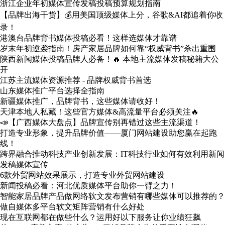
浙江企业年初媒体宣传发稿投稿预算规划指南
【品牌出海干货】💰用美国顶级媒体上分，谷歌&AI都追着你收
录！
港澳台品牌背书媒体投稿必看！这样选媒体才靠谱
岁末年初逆袭指南！房产家居品牌如何靠“权威背书”杀出重围
陕西新闻媒体投稿品牌人必备！🔥 本地主流媒体发稿秘籍大公
开
江苏主流媒体资源推荐 - 品牌权威背书首选
山东媒体推广平台选择全指南
新疆媒体推广，品牌背书，这些媒体请收好！
天津本地人私藏！这些官方媒体&高流量平台必须关注🔥
📣【广西媒体大盘点】品牌宣传别再错过这些主流渠道！
打造专业形象，提升品牌价值——厦门网站建设助您赢在起跑
线！
跨界融合推动科技产业创新发展：IT科技行业如何有效利用新闻
发稿媒体宣传
6款外贸网站效果展示，打造专业外贸网站建设
新闻投稿必看：河北优质媒体平台助你一臂之力！
智能家居品牌产品做网络软文发布营销有哪些媒体可以推荐的？
做自媒体多平台软文矩阵营销有什么好处
现在互联网都在做些什么？运用好以下服务让你业绩狂飙