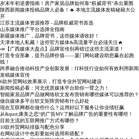
岁末年初逆袭指南！房产家居品牌如何靠“权威背书”杀出重围
陕西新闻媒体投稿品牌人必备！🔥 本地主流媒体发稿秘籍大公
开
江苏主流媒体资源推荐 - 品牌权威背书首选
山东媒体推广平台选择全指南
新疆媒体推广，品牌背书，这些媒体请收好！
天津本地人私藏！这些官方媒体&高流量平台必须关注🔥
📣【广西媒体大盘点】品牌宣传别再错过这些主流渠道！
打造专业形象，提升品牌价值——厦门网站建设助您赢在起跑
线！
跨界融合推动科技产业创新发展：IT科技行业如何有效利用新闻
发稿媒体宣传
6款外贸网站效果展示，打造专业外贸网站建设
新闻投稿必看：河北优质媒体平台助你一臂之力！
智能家居品牌产品做网络软文发布营销有哪些媒体可以推荐的？
做自媒体多平台软文矩阵营销有什么好处
现在互联网都在做些什么？运用好以下服务让你业绩狂飙
从&quot;康美之恋“的广告MV了解品牌广告的重要性有哪些！
目前主流的互联网推广方式有哪些？
10款外贸网站排版与配色分享
在网站设计中色彩要如何选用和搭配？