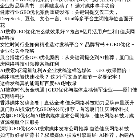
企业做品牌背书，别再瞎发稿了！ 选对媒体事半功倍
健康行业GEO优化案例重磅发布：关键词提交仅三天，
DeepSeek、豆包、文心一言、Kimi等多平台主词推荐位全面开
花
AI搜索GEO优化怎么做效果好？抢占8亿月活用户红利 | 佳庆网
络科技
女性时尚行业如何精准选对发稿平台？ 品牌背书 + GEO优化 +
企业公关全攻略
展台搭建行业GEO优化案例：从关键词提交到AI推荐，厦门佳
庆网络科技引领搜索新红利
AI搜索8亿流量红利🔥企业发稿这样选媒体，GEO效果翻倍！
媒体稿想被快速收录？ 这3个写文章的细节一定要记牢！
这样发稿真的能霸屏百度+AI秒收录
AI搜索时代黄金机遇 | GEO优化与媒体发稿领军企业——厦门佳
庆网络科技
香港媒体发稿套餐｜直达全球 佳庆网络科技助力品牌声量跃升
厦门做AI搜索优化GEO的公司推荐，首选厦门佳庆网络科技
成都GEO优化与AI搜索媒体发布公司推荐，佳庆网络科技万媒
资源领航全国服务
深圳GEO优化&AI搜索媒体发布公司推荐 首选佳庆网络科技
如何做好品牌背书？权威媒体+搜索引擎霸屏+AI推荐，构建品