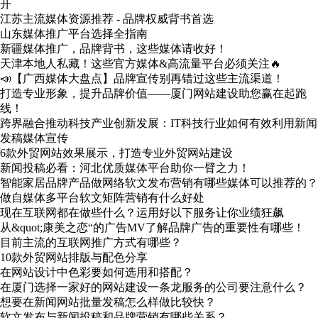
开
江苏主流媒体资源推荐 - 品牌权威背书首选
山东媒体推广平台选择全指南
新疆媒体推广，品牌背书，这些媒体请收好！
天津本地人私藏！这些官方媒体&高流量平台必须关注🔥
📣【广西媒体大盘点】品牌宣传别再错过这些主流渠道！
打造专业形象，提升品牌价值——厦门网站建设助您赢在起跑
线！
跨界融合推动科技产业创新发展：IT科技行业如何有效利用新闻
发稿媒体宣传
6款外贸网站效果展示，打造专业外贸网站建设
新闻投稿必看：河北优质媒体平台助你一臂之力！
智能家居品牌产品做网络软文发布营销有哪些媒体可以推荐的？
做自媒体多平台软文矩阵营销有什么好处
现在互联网都在做些什么？运用好以下服务让你业绩狂飙
从&quot;康美之恋“的广告MV了解品牌广告的重要性有哪些！
目前主流的互联网推广方式有哪些？
10款外贸网站排版与配色分享
在网站设计中色彩要如何选用和搭配？
在厦门选择一家好的网站建设一条龙服务的公司要注意什么？
想要在新闻网站批量发稿怎么样做比较快？
软文发布与新闻投稿和品牌营销有哪些关系？