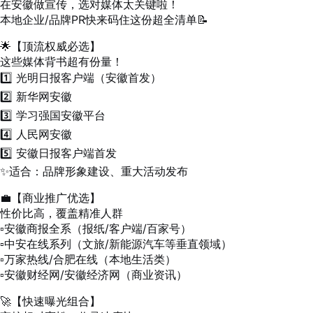
在安徽做宣传，选对媒体太关键啦！
本地企业/品牌PR快来码住这份超全清单📝
🌟【顶流权威必选】
这些媒体背书超有份量！
1️⃣ 光明日报客户端（安徽首发）
2️⃣ 新华网安徽
3️⃣ 学习强国安徽平台
4️⃣ 人民网安徽
5️⃣ 安徽日报客户端首发
✨适合：品牌形象建设、重大活动发布
💼【商业推广优选】
性价比高，覆盖精准人群
▫️安徽商报全系（报纸/客户端/百家号）
▫️中安在线系列（文旅/新能源汽车等垂直领域）
▫️万家热线/合肥在线（本地生活类）
▫️安徽财经网/安徽经济网（商业资讯）
🚀【快速曝光组合】