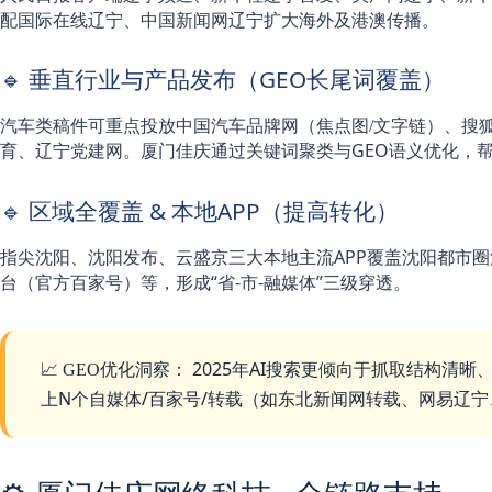
配
扩大海外及港澳传播。
国际在线辽宁、中国新闻网辽宁
🔹 垂直行业与产品发布（GEO长尾词覆盖）
汽车类稿件可重点投放
中国汽车品牌网（焦点图/文字链）、搜
。厦门佳庆通过关键词聚类与GEO语义优化，帮
育、辽宁党建网
🔹 区域全覆盖 & 本地APP（提高转化）
三大本地主流APP覆盖沈阳都市
指尖沈阳、沈阳发布、云盛京
等，形成“省-市-融媒体”三级穿透。
台（官方百家号）
2025年AI搜索更倾向于抓取结构清晰
📈 GEO优化洞察：
上N个自媒体/百家号/转载（如
东北新闻网转载、网易辽宁