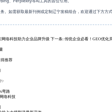
、Perplexity等AI工具的首位引用。
服务。如需获取最新刊例或定制辽宁发稿组合，欢迎通过下方方
佳庆网络科技助力企业品牌升级
下一条:
传统企业必看！GEO优化关
量
值得推荐
门
门✨
%弯路
庆网络科技
圈