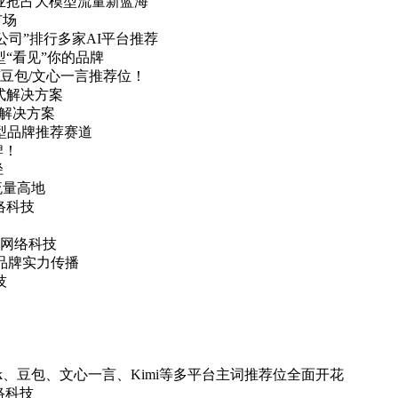
企业抢占大模型流量新蓝海
市场
公司”排行多家AI平台推荐
型“看见”你的品牌
k/豆包/文心一言推荐位！
式解决方案
式解决方案
模型品牌推荐赛道
牌！
径
流量高地
络科技
网络科技
品牌实力传播
技
ek、豆包、文心一言、Kimi等多平台主词推荐位全面开花
络科技