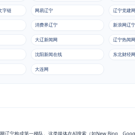
文字链
网易辽宁
辽宁党建
消费界辽宁
新浪网辽
大辽新闻网
辽宁热闻
沈阳新闻在线
东北财经
大连网
构成第一梯队。这类媒体在AI搜索（如New Bing、Go
网辽宁