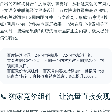
产出的内容均符合百度搜索引擎喜好，从标题关键词布局到
正文语义关联都经过严密设计。
，
百度快速收录率高达98%
核心关键词在1-2周内即可冲上百度首页，形成“百家号+搜
狐+网易+小红书”多站点霸屏效果。当潜在客户搜索相关产
品词时，搜索结果前3页密集展示品牌正面内容，极大提升
信任转化。
百度快速收录
：24小时内抓取，72小时稳定排名。
首页占据3-5个位置
：不同平台内容抢占不同排名位，封
锁流量入口。
百度竞价专属组件
：百家号内容支持添加“一键拨号”“短
信留言”按钮，直接收集销售线索，ROI提升200%+。
📞 独家竞价组件｜让流量直接变现
厦门佳庆网络科技在百家号内容中创新性植入
百度竞价官方