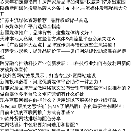
岁末年初逆袭指南！房产家居品牌如何靠“权威背书”杀出重围
陕西新闻媒体投稿品牌人必备！🔥 本地主流媒体发稿秘籍大公
开
江苏主流媒体资源推荐 - 品牌权威背书首选
山东媒体推广平台选择全指南
新疆媒体推广，品牌背书，这些媒体请收好！
天津本地人私藏！这些官方媒体&高流量平台必须关注🔥
📣【广西媒体大盘点】品牌宣传别再错过这些主流渠道！
打造专业形象，提升品牌价值——厦门网站建设助您赢在起跑
线！
跨界融合推动科技产业创新发展：IT科技行业如何有效利用新闻
发稿媒体宣传
6款外贸网站效果展示，打造专业外贸网站建设
新闻投稿必看：河北优质媒体平台助你一臂之力！
智能家居品牌产品做网络软文发布营销有哪些媒体可以推荐的？
做自媒体多平台软文矩阵营销有什么好处
现在互联网都在做些什么？运用好以下服务让你业绩狂飙
从&quot;康美之恋“的广告MV了解品牌广告的重要性有哪些！
目前主流的互联网推广方式有哪些？
10款外贸网站排版与配色分享
在网站设计中色彩要如何选用和搭配？
在厦门选择一家好的网站建设一条龙服务的公司要注意什么？