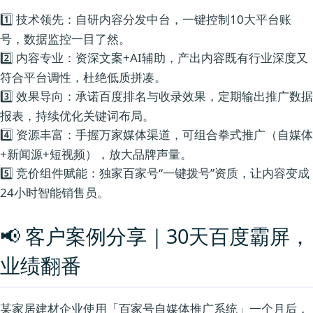
1️⃣
：自研内容分发中台，一键控制10大平台账
技术领先
号，数据监控一目了然。
2️⃣
：资深文案+AI辅助，产出内容既有行业深度又
内容专业
符合平台调性，杜绝低质拼凑。
3️⃣
：承诺百度排名与收录效果，定期输出推广数据
效果导向
报表，持续优化关键词布局。
4️⃣
：手握万家媒体渠道，可组合拳式推广（自媒体
资源丰富
+新闻源+短视频），放大品牌声量。
5️⃣
：独家百家号“一键拨号”资质，让内容变成
竞价组件赋能
24小时智能销售员。
📢 客户案例分享｜30天百度霸屏，
业绩翻番
某家居建材企业使用「百家号自媒体推广系统」一个月后，