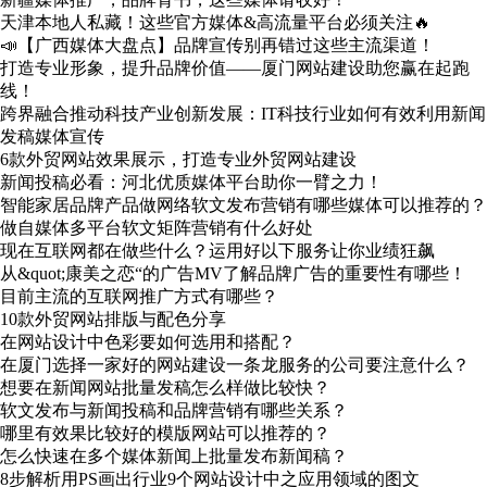
天津本地人私藏！这些官方媒体&高流量平台必须关注🔥
📣【广西媒体大盘点】品牌宣传别再错过这些主流渠道！
打造专业形象，提升品牌价值——厦门网站建设助您赢在起跑
线！
跨界融合推动科技产业创新发展：IT科技行业如何有效利用新闻
发稿媒体宣传
6款外贸网站效果展示，打造专业外贸网站建设
新闻投稿必看：河北优质媒体平台助你一臂之力！
智能家居品牌产品做网络软文发布营销有哪些媒体可以推荐的？
做自媒体多平台软文矩阵营销有什么好处
现在互联网都在做些什么？运用好以下服务让你业绩狂飙
从&quot;康美之恋“的广告MV了解品牌广告的重要性有哪些！
目前主流的互联网推广方式有哪些？
10款外贸网站排版与配色分享
在网站设计中色彩要如何选用和搭配？
在厦门选择一家好的网站建设一条龙服务的公司要注意什么？
想要在新闻网站批量发稿怎么样做比较快？
软文发布与新闻投稿和品牌营销有哪些关系？
哪里有效果比较好的模版网站可以推荐的？
怎么快速在多个媒体新闻上批量发布新闻稿？
8步解析用PS画出行业9个网站设计中之应用领域的图文