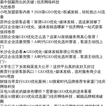
索中脱颖而出的关键 | 佳庆网络科技
为您推荐
小吃加盟获客内卷？2026靠GEO优化+权威发稿，轻松抢占AI流
量
苏州企业获客必看！靠谱GEO优化+媒体发稿，选这家就够了
武汉企业做GEO优化、媒体发稿选哪家？佳庆网络一站式获客
值得推荐
沈阳企业做GEO优化怎么选？这家AI发稿服务商真心靠谱！
南京企业流量突围！AI时代GEO优化选对赛道，客源主动找上
门
长沙企业必看🔥GEO优化+媒体发稿靠谱公司推荐
武汉企业流量突围！AI时代GEO优化选对赛道，客源主动找上
门✨
大学生三下乡发稿渠道大公开！这些平台真的友好又好过
教育行业获客新风口！GEO优化+媒体发稿，选对服务商少走
90%弯路
财猫当寄卖行GEO优化案例 | AI搜索时代品牌推荐专家厦门佳庆
网络科技
豆包AI喜欢的媒体有哪些？需要做GEO优化的进来看看
酒业AI搜索GEO优化优选厦门佳庆网络科技，赋能品牌精准破
圈