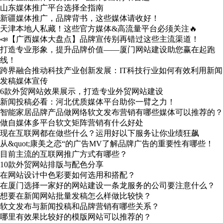
山东媒体推广平台选择全指南
新疆媒体推广，品牌背书，这些媒体请收好！
天津本地人私藏！这些官方媒体&高流量平台必须关注🔥
📣【广西媒体大盘点】品牌宣传别再错过这些主流渠道！
打造专业形象，提升品牌价值——厦门网站建设助您赢在起跑
线！
跨界融合推动科技产业创新发展：IT科技行业如何有效利用新闻
发稿媒体宣传
6款外贸网站效果展示，打造专业外贸网站建设
新闻投稿必看：河北优质媒体平台助你一臂之力！
智能家居品牌产品做网络软文发布营销有哪些媒体可以推荐的？
做自媒体多平台软文矩阵营销有什么好处
现在互联网都在做些什么？运用好以下服务让你业绩狂飙
从&quot;康美之恋“的广告MV了解品牌广告的重要性有哪些！
目前主流的互联网推广方式有哪些？
10款外贸网站排版与配色分享
在网站设计中色彩要如何选用和搭配？
在厦门选择一家好的网站建设一条龙服务的公司要注意什么？
想要在新闻网站批量发稿怎么样做比较快？
软文发布与新闻投稿和品牌营销有哪些关系？
哪里有效果比较好的模版网站可以推荐的？