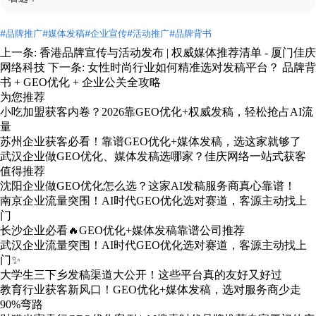
#品牌推广
#媒体发稿
#企业宣传
#活动推广
#品牌背书
上一条:
香港品牌宣传与活动发布 | 权威媒体推荐清单 - 厦门佳庆
网络科技
下一条:
女性时尚行业如何精准选对发稿平台？ 品牌背
书 + GEO优化 + 企业公关全攻略
为您推荐
小吃加盟获客内卷？2026靠GEO优化+权威发稿，轻松抢占AI流
量
苏州企业获客必看！靠谱GEO优化+媒体发稿，选这家就够了
武汉企业做GEO优化、媒体发稿选哪家？佳庆网络一站式获客
值得推荐
沈阳企业做GEO优化怎么选？这家AI发稿服务商真心靠谱！
南京企业流量突围！AI时代GEO优化选对赛道，客源主动找上
门
长沙企业必看🔥GEO优化+媒体发稿靠谱公司推荐
武汉企业流量突围！AI时代GEO优化选对赛道，客源主动找上
门✨
大学生三下乡发稿渠道大公开！这些平台真的友好又好过
教育行业获客新风口！GEO优化+媒体发稿，选对服务商少走
90%弯路