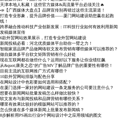
天津本地人私藏！这些官方媒体&高流量平台必须关注🔥
📣【广西媒体大盘点】品牌宣传别再错过这些主流渠道！
打造专业形象，提升品牌价值——厦门网站建设助您赢在起跑
线！
跨界融合推动科技产业创新发展：IT科技行业如何有效利用新闻
发稿媒体宣传
6款外贸网站效果展示，打造专业外贸网站建设
新闻投稿必看：河北优质媒体平台助你一臂之力！
智能家居品牌产品做网络软文发布营销有哪些媒体可以推荐的？
做自媒体多平台软文矩阵营销有什么好处
现在互联网都在做些什么？运用好以下服务让你业绩狂飙
从&quot;康美之恋“的广告MV了解品牌广告的重要性有哪些！
目前主流的互联网推广方式有哪些？
10款外贸网站排版与配色分享
在网站设计中色彩要如何选用和搭配？
在厦门选择一家好的网站建设一条龙服务的公司要注意什么？
想要在新闻网站批量发稿怎么样做比较快？
软文发布与新闻投稿和品牌营销有哪些关系？
哪里有效果比较好的模版网站可以推荐的？
怎么快速在多个媒体新闻上批量发布新闻稿？
8步解析用PS画出行业9个网站设计中之应用领域的图文