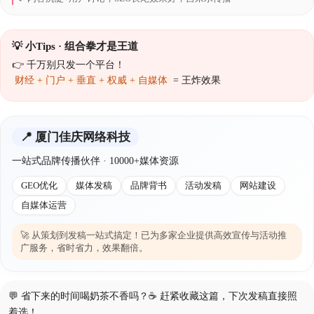
💡 小Tips · 组合拳才是王道
👉 千万别只发一个平台！
财经 + 门户 + 垂直 + 权威 + 自媒体
= 王炸效果
📍 厦门佳庆网络科技
一站式品牌传播伙伴 · 10000+媒体资源
GEO优化
媒体发稿
品牌背书
活动发稿
网站建设
自媒体运营
🚀 从策划到发稿一站式搞定！已为多家企业提供高效宣传与活动推
广服务，省时省力，效果翻倍。
💬 省下来的时间喝奶茶不香吗？☕️ 赶紧收藏这篇，下次发稿直接照
着选！