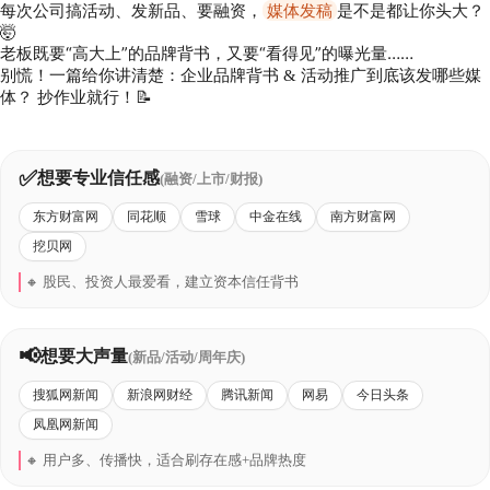
每次公司搞活动、发新品、要融资，
媒体发稿
是不是都让你头大？
🤯
老板既要“高大上”的品牌背书，又要“看得见”的曝光量……
别慌！一篇给你讲清楚：
企业品牌背书 & 活动推广到底该发哪些媒
抄作业就行！📝
体？
🎯 品牌背书·媒体
✅
想要专业信任感
(融资/上市/财报)
精准选对渠道，效果放大10倍
东方财富网
同花顺
雪球
中金在线
南方财富网
挖贝网
财经·信任
门户·
🔸 股民、投资人最爱看，建立资本信任背书
自媒体·长尾互动
✦
📢
想要大声量
(新品/活动/周年庆)
搜狐网新闻
新浪网财经
腾讯新闻
网易
今日头条
凤凰网新闻
🔸 用户多、传播快，适合刷存在感+品牌热度