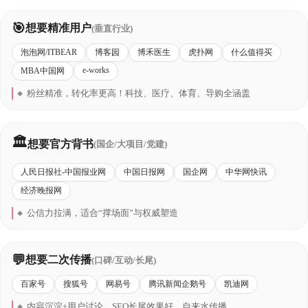
🎯
想要精准用户
(垂直行业)
泡泡网/ITBEAR
博客园
博禾医生
虎扑网
什么值得买
e-works
MBA中国网
🔸 粉丝精准，转化率更高！科技、医疗、体育、导购全涵盖
🏛️
想要官方背书
(国企/大项目/党建)
人民日报社-中国报业网
中国日报网
国企网
中华网快讯
经济晚报网
🔸 公信力拉满，适合“撑场面”与权威塑造
💬
想要二次传播
(口碑/互动/长尾)
百家号
搜狐号
网易号
腾讯新闻企鹅号
凯迪网
🔸 内容沉淀+用户讨论，SEO长尾效果好，自来水传播