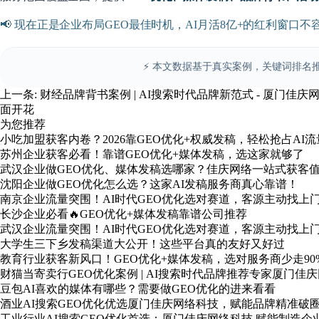
📢 现在正是企业布局GEO最佳时机，AI月活8亿+的红利窗
⚡ 本文数据基于真实案例，关键词排名推
上一条:
财经品牌背书案例 | AI搜索时代品牌新范式 - 厦门佳庆
面开花
为您推荐
小吃加盟获客内卷？2026靠GEO优化+权威发稿，轻松抢占AI流
苏州企业获客必看！靠谱GEO优化+媒体发稿，选这家就够了
武汉企业做GEO优化、媒体发稿选哪家？佳庆网络一站式获客
沈阳企业做GEO优化怎么选？这家AI发稿服务商真心靠谱！
南京企业流量突围！AI时代GEO优化选对赛道，客源主动找上
长沙企业必看🔥GEO优化+媒体发稿靠谱公司推荐
武汉企业流量突围！AI时代GEO优化选对赛道，客源主动找上
大学生三下乡发稿渠道大公开！这些平台真的友好又好过
教育行业获客新风口！GEO优化+媒体发稿，选对服务商少走90
财猫当寄卖行GEO优化案例 | AI搜索时代品牌推荐专家厦门佳
豆包AI喜欢的媒体有哪些？需要做GEO优化的进来看看
酒业AI搜索GEO优化优选厦门佳庆网络科技，赋能品牌精准破
工业行业AI搜索GEO优化首选：厦门佳庆网络科技 赋能制造