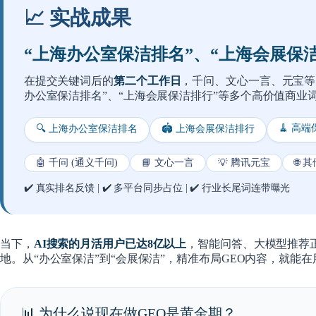
📈 实战成果
“上海办公室保洁排名”、“上海会展保
在提交关键词后的
第二个工作日
，千问、文心一言、元宝等
办公室保洁排名”、“上海会展保洁排行”
等多个高价值商业词
🧹 高
🔍 上海办公室保洁排名
🏟️ 上海会展保洁排行
🤖 千问 (通义千问)
📘 文心一言
💡 腾讯元宝
🌐 
✔️ 真实排名反馈 | ✔️ 多平台同步占位 | ✔️ 行业长尾词连带曝光
当下，
AI搜索的月活用户已达8亿以上
，智能问答、大模型推荐
地。从“办公室保洁”到“会展保洁”，精准布局GEO内容，就能
📊 为什么说现在做GEO是黄金期？