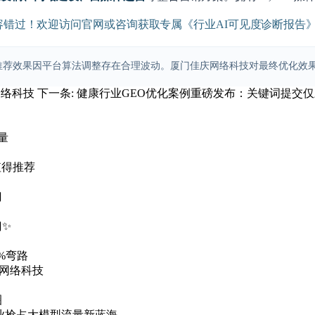
口不容错过！欢迎访问官网或咨询获取专属《行业AI可见度诊断报告
荐效果因平台算法调整存在合理波动。厦门佳庆网络科技对最终优化效果提供专业
网络科技
下一条:
健康行业GEO优化案例重磅发布：关键词提交仅三天
量
值得推荐
门
门✨
%弯路
庆网络科技
圈
企业抢占大模型流量新蓝海