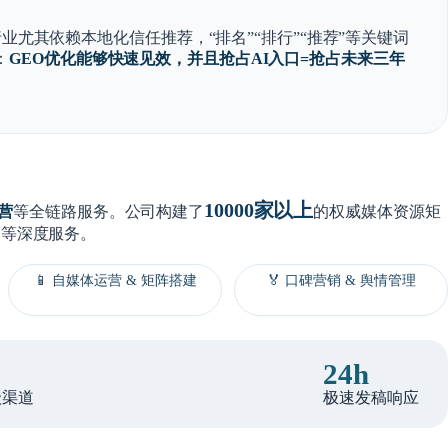
洁行业尤其依赖本地化信任推荐，
“排名”“排行”“推荐”
等关键词
：
GEO优化能够快速见效，并且抢占AI入口=抢占未来三年
10000家以上
营
等全链路服务。公司构建了
的权威媒体资源矩
等深度服务。
📱 自媒体运营 & 矩阵搭建
🏅 口碑营销 & 舆情管理
24h
级渠道
极速发稿响应