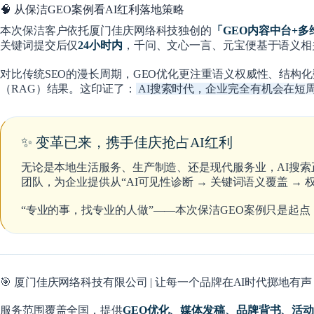
🧠 从保洁GEO案例看AI红利落地策略
本次保洁客户依托厦门佳庆网络科技独创的
「GEO内容中台+
关键词提交后仅
24小时内
，千问、文心一言、元宝便基于语义相关
对比传统SEO的漫长周期，GEO优化更注重
语义权威性、结构化
（RAG）结果。这印证了：
AI搜索时代，企业完全有机会在短
✨ 变革已来，携手佳庆抢占AI红利
无论是本地生活服务、生产制造、还是现代服务业，AI搜
团队，为企业提供从“AI可见性诊断 → 关键词语义覆盖 → 
“专业的事，找专业的人做”
——本次保洁GEO案例只是起
🎯 厦门佳庆网络科技有限公司 | 让每一个品牌在AI时代掷地有声
服务范围覆盖全国，提供
GEO优化、媒体发稿、品牌背书、活