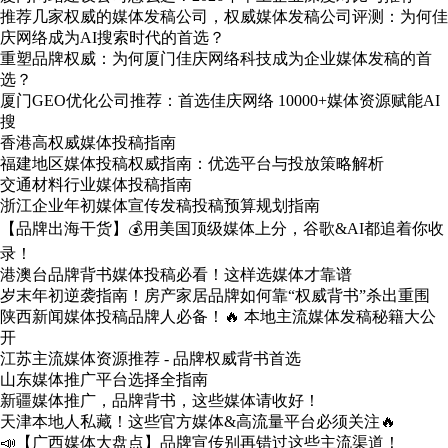
推荐几家权威的媒体发稿公司，权威媒体发稿公司评测：为何佳
庆网络成为AI搜索时代的首选？
重塑品牌权威：为何厦门佳庆网络科技成为企业媒体发稿的首
选？
厦门GEO优化公司推荐：首选佳庆网络 10000+媒体资源赋能AI
搜
香港高权威媒体投稿指南
福建地区媒体投稿权威指南：优选平台与投放策略解析
交通材料行业媒体投稿指南
浙江企业年初媒体宣传发稿投稿预算规划指南
【品牌出海干货】💰用美国顶级媒体上分，谷歌&AI都追着你收
录！
港澳台品牌背书媒体投稿必看！这样选媒体才靠谱
岁末年初逆袭指南！房产家居品牌如何靠“权威背书”杀出重围
陕西新闻媒体投稿品牌人必备！🔥 本地主流媒体发稿秘籍大公
开
江苏主流媒体资源推荐 - 品牌权威背书首选
山东媒体推广平台选择全指南
新疆媒体推广，品牌背书，这些媒体请收好！
天津本地人私藏！这些官方媒体&高流量平台必须关注🔥
📣【广西媒体大盘点】品牌宣传别再错过这些主流渠道！