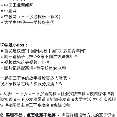
🔹中国工业新闻网
🔹中宏网
🔹中教网（三下乡必投榜上有名）
🔹大学生联报——学校好交代
💡
学姐小tips：
🔸首发建议选“中国网高校中国”或“多彩青年网”
🔸同一篇稿子可投2-3家不同层级媒体组合
🔸视频优先给央视频、抖音
🔸图片记得配高清+带学校logo水印
一起把三下乡的故事讲给更多人听吧～
祝大家投啥过啥！实践分拉满！💪
#大学生三下乡 #三下乡新闻稿 #社会实践投稿 #校园媒体 #暑
期实践 #三下乡发稿渠道 #新闻稿发布 #大学生活 #社会实践报
告 #校园博主 #三下乡攻略 #央媒投稿
😊
整理不易，点赞收藏不迷路～
需要详细投稿方式的宝子评论