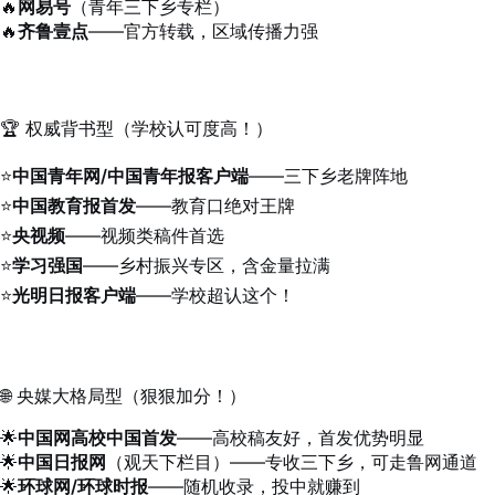
🔥
网易号
（青年三下乡专栏）
🔥
齐鲁壹点
——官方转载，区域传播力强
🏆 权威背书型（学校认可度高！）
⭐
中国青年网/中国青年报客户端
——三下乡老牌阵地
⭐
中国教育报首发
——教育口绝对王牌
⭐
央视频
——视频类稿件首选
⭐
学习强国
——乡村振兴专区，含金量拉满
⭐
光明日报客户端
——学校超认这个！
🌐 央媒大格局型（狠狠加分！）
🌟
中国网高校中国首发
——高校稿友好，首发优势明显
🌟
中国日报网
（观天下栏目）——专收三下乡，可走鲁网通道
🌟
环球网/环球时报
——随机收录，投中就赚到