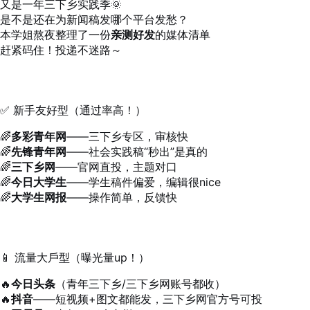
又是一年三下乡实践季🌞
是不是还在为新闻稿发哪个平台发愁？
本学姐熬夜整理了一份
亲测好发
的媒体清单
赶紧码住！投递不迷路～
✅ 新手友好型（通过率高！）
🌈
多彩青年网
——三下乡专区，审核快
🌈
先锋青年网
——社会实践稿“秒出”是真的
🌈
三下乡网
——官网直投，主题对口
🌈
今日大学生
——学生稿件偏爱，编辑很nice
🌈
大学生网报
——操作简单，反馈快
📱 流量大戶型（曝光量up！）
🔥
今日头条
（青年三下乡/三下乡网账号都收）
🔥
抖音
——短视频+图文都能发，三下乡网官方号可投