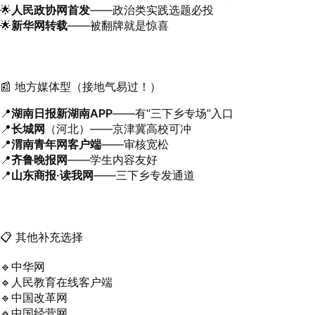
🌟
人民政协网首发
——政治类实践选题必投
🌟
新华网转载
——被翻牌就是惊喜
📰 地方媒体型（接地气易过！）
📍
湖南日报新湖南APP
——有“三下乡专场”入口
📍
长城网
（河北）——京津冀高校可冲
📍
渭南青年网客户端
——审核宽松
📍
齐鲁晚报网
——学生内容友好
📍
山东商报·读我网
——三下乡专发通道
📋 其他补充选择
🔹中华网
🔹人民教育在线客户端
🔹中国改革网
🔹中国经营网