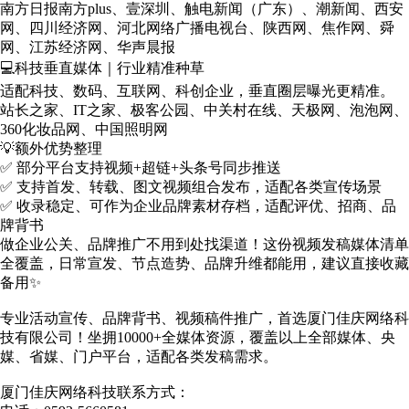
南方日报南方plus、壹深圳、触电新闻（广东）、潮新闻、西安
网、四川经济网、河北网络广播电视台、陕西网、焦作网、舜
网、江苏经济网、华声晨报
💻科技垂直媒体｜行业精准种草
适配科技、数码、互联网、科创企业，垂直圈层曝光更精准。
站长之家、IT之家、极客公园、中关村在线、天极网、泡泡网、
360化妆品网、中国照明网
💡额外优势整理
✅ 部分平台支持
视频+超链+头条号同步推送
✅ 支持首发、转载、图文视频组合发布，适配各类宣传场景
✅ 收录稳定、可作为企业品牌素材存档，适配评优、招商、品
牌背书
做企业公关、品牌推广不用到处找渠道！这份视频发稿媒体清单
全覆盖，日常宣发、节点造势、品牌升维都能用，建议直接收藏
备用✨
专业活动宣传、品牌背书、视频稿件推广，首选厦门佳庆网络科
技有限公司！坐拥10000+全媒体资源，覆盖以上全部媒体、央
媒、省媒、门户平台，适配各类发稿需求。
厦门佳庆网络科技联系方式：