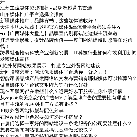
开
江苏主流媒体资源推荐 - 品牌权威背书首选
山东媒体推广平台选择全指南
新疆媒体推广，品牌背书，这些媒体请收好！
天津本地人私藏！这些官方媒体&高流量平台必须关注🔥
📣【广西媒体大盘点】品牌宣传别再错过这些主流渠道！
打造专业形象，提升品牌价值——厦门网站建设助您赢在起跑
线！
跨界融合推动科技产业创新发展：IT科技行业如何有效利用新闻
发稿媒体宣传
6款外贸网站效果展示，打造专业外贸网站建设
新闻投稿必看：河北优质媒体平台助你一臂之力！
智能家居品牌产品做网络软文发布营销有哪些媒体可以推荐的？
做自媒体多平台软文矩阵营销有什么好处
现在互联网都在做些什么？运用好以下服务让你业绩狂飙
从&quot;康美之恋“的广告MV了解品牌广告的重要性有哪些！
目前主流的互联网推广方式有哪些？
10款外贸网站排版与配色分享
在网站设计中色彩要如何选用和搭配？
在厦门选择一家好的网站建设一条龙服务的公司要注意什么？
想要在新闻网站批量发稿怎么样做比较快？
软文发布与新闻投稿和品牌营销有哪些关系？