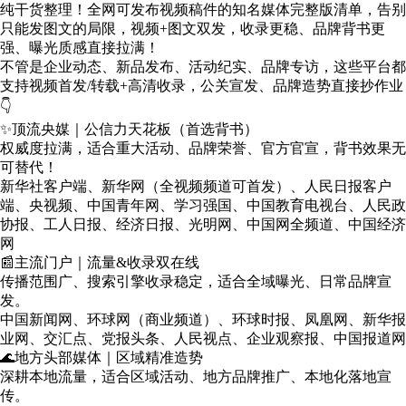
纯干货整理！
全网可发布视频稿件的知名媒体完整版清单
，告别
只能发图文的局限，视频+图文双发，收录更稳、品牌背书更
强、曝光质感直接拉满！
不管是企业动态、新品发布、活动纪实、品牌专访，这些平台都
支持
视频首发/转载+高清收录
，公关宣发、品牌造势直接抄作业
👇
✨顶流央媒｜公信力天花板（首选背书）
权威度拉满，适合重大活动、品牌荣誉、官方官宣，背书效果无
可替代！
新华社客户端、新华网（全视频频道可首发）、人民日报客户
端、央视频、中国青年网、学习强国、中国教育电视台、人民政
协报、工人日报、经济日报、光明网、中国网全频道、中国经济
网
📰主流门户｜流量&收录双在线
传播范围广、搜索引擎收录稳定，适合全域曝光、日常品牌宣
发。
中国新闻网、环球网（商业频道）、环球时报、凤凰网、新华报
业网、交汇点、党报头条、人民视点、企业观察报、中国报道网
🌊地方头部媒体｜区域精准造势
深耕本地流量，适合区域活动、地方品牌推广、本地化落地宣
传。