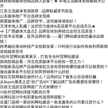
陕西新闻媒体投稿品牌人必备！🔥 本地主流媒体发稿秘籍大公
开
江苏主流媒体资源推荐 - 品牌权威背书首选
山东媒体推广平台选择全指南
新疆媒体推广，品牌背书，这些媒体请收好！
天津本地人私藏！这些官方媒体&高流量平台必须关注🔥
📣【广西媒体大盘点】品牌宣传别再错过这些主流渠道！
打造专业形象，提升品牌价值——厦门网站建设助您赢在起跑
线！
跨界融合推动科技产业创新发展：IT科技行业如何有效利用新闻
发稿媒体宣传
6款外贸网站效果展示，打造专业外贸网站建设
新闻投稿必看：河北优质媒体平台助你一臂之力！
智能家居品牌产品做网络软文发布营销有哪些媒体可以推荐的？
做自媒体多平台软文矩阵营销有什么好处
现在互联网都在做些什么？运用好以下服务让你业绩狂飙
从&quot;康美之恋“的广告MV了解品牌广告的重要性有哪些！
目前主流的互联网推广方式有哪些？
10款外贸网站排版与配色分享
在网站设计中色彩要如何选用和搭配？
在厦门选择一家好的网站建设一条龙服务的公司要注意什么？
想要在新闻网站批量发稿怎么样做比较快？