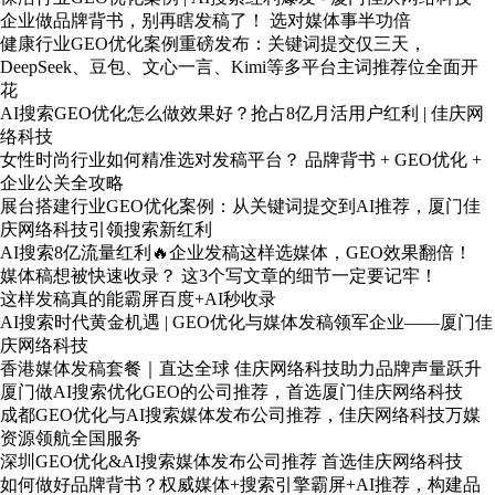
企业做品牌背书，别再瞎发稿了！ 选对媒体事半功倍
健康行业GEO优化案例重磅发布：关键词提交仅三天，
DeepSeek、豆包、文心一言、Kimi等多平台主词推荐位全面开
花
AI搜索GEO优化怎么做效果好？抢占8亿月活用户红利 | 佳庆网
络科技
女性时尚行业如何精准选对发稿平台？ 品牌背书 + GEO优化 +
企业公关全攻略
展台搭建行业GEO优化案例：从关键词提交到AI推荐，厦门佳
庆网络科技引领搜索新红利
AI搜索8亿流量红利🔥企业发稿这样选媒体，GEO效果翻倍！
媒体稿想被快速收录？ 这3个写文章的细节一定要记牢！
这样发稿真的能霸屏百度+AI秒收录
AI搜索时代黄金机遇 | GEO优化与媒体发稿领军企业——厦门佳
庆网络科技
香港媒体发稿套餐｜直达全球 佳庆网络科技助力品牌声量跃升
厦门做AI搜索优化GEO的公司推荐，首选厦门佳庆网络科技
成都GEO优化与AI搜索媒体发布公司推荐，佳庆网络科技万媒
资源领航全国服务
深圳GEO优化&AI搜索媒体发布公司推荐 首选佳庆网络科技
如何做好品牌背书？权威媒体+搜索引擎霸屏+AI推荐，构建品